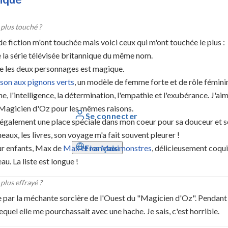
 plus touché ?
fiction m'ont touchée mais voici ceux qui m'ont touchée le plus :
 de la série télévisée britannique du même nom.
entre les deux personnages est magique.
ison aux pignons verts
, un modèle de femme forte et de rôle fémini
e, l'intelligence, la détermination, l'empathie et l'exubérance. J'ai
Magicien d'Oz pour les mêmes raisons.
Se connecter
 également une place spéciale dans mon coeur pour sa douceur et
aux, les livres, son voyage m'a fait souvent pleurer !
Français
ur enfants, Max de
Max et les Maximonstres
, délicieusement coqui
eau. La liste est longue !
plus effrayé ?
iée par la méchante sorcière de l'Ouest du "Magicien d'Oz". Pendant 
uel elle me pourchassait avec une hache. Je sais, c'est horrible.