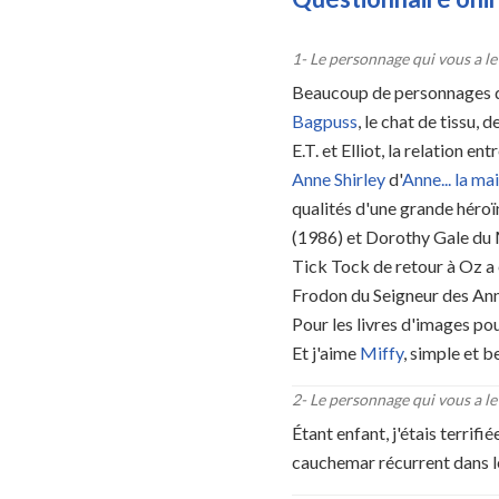
1
-
Le personnage qui vous a le
Beaucoup de personnages de 
Bagpuss
, le chat de tissu,
E.T. et Elliot, la relation 
Anne Shirley
d'
Anne... la ma
qualités d'une grande héroïn
(1986) et Dorothy Gale du 
Tick Tock de retour à Oz a
Frodon du Seigneur des Anne
Pour les livres d'images po
Et j'aime
Miffy
, simple et b
2
-
Le personnage qui vous a le 
Étant enfant, j'étais terrif
cauchemar récurrent dans leq