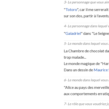
3
-
Le personnage que vous aime
"
Totoro
", car il me serrer
sur son dos, partir à l'avent
4
-
Le personnage dans lequel v
"
Galadriel
" dans "Le Seigne
5
-
Le monde dans lequel vous a
La Chambre de chocolat dans
trop malade...
Le monde magique de "Harry 
Dans un dessin de
Maurice
6
-
Le monde dans lequel vous n
"Alice au pays des merveille
aux comportements erratique
7
-
Le rôle que vous voudriez j