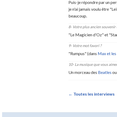
Puis-je répondre par un per
je n'ai jamais voulu être "L
beaucoup.
8
-
Votre plus ancien souvenir d
"Le Magicien d'Oz" et "Sta
9
-
Votre mot favori ?
"Rumpus" (dans
Max et le
10
-
La musique que vous aimer
Un morceau des
Beatles
ou 
←
Toutes les interviews