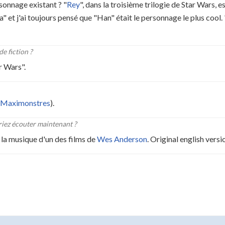
sonnage existant ? "
Rey
", dans la troisième trilogie de Star Wars, e
eia" et j'ai toujours pensé que "Han" était le personnage le plus cool
e fiction ?
r Wars".
s Maximonstres
).
iez écouter maintenant ?
la musique d'un des films de
Wes Anderson
. Original english versio