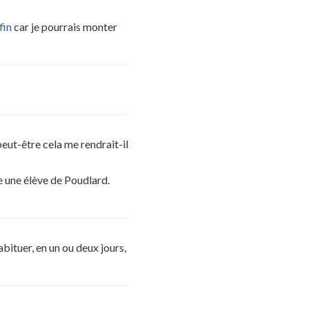
fin
car je pourrais monter
eut-être cela me rendrait-il
e une élève de Poudlard.
abituer, en un ou deux jours,