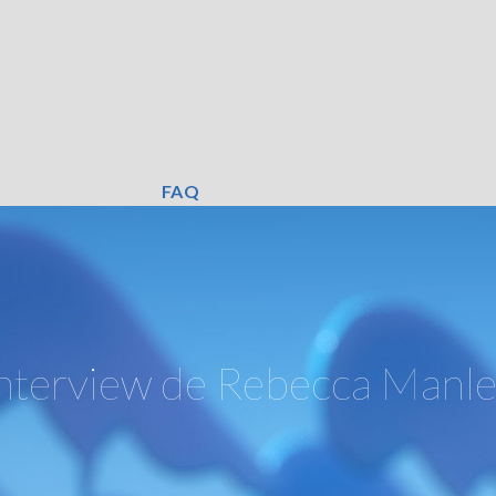
FAQ
nterview de
Rebecca Manle