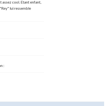
st assez cool. Etant enfant,
. "Rey" lui ressemble
n :