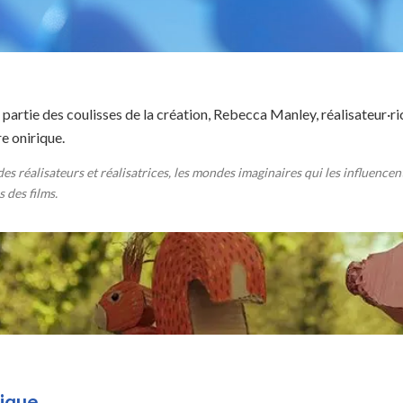
partie des coulisses de la création,
Rebecca Manley
, réalisateur·r
e onirique.
es réalisateurs et réalisatrices, les mondes imaginaires qui les influencen
 des films.
Faire un don
rique