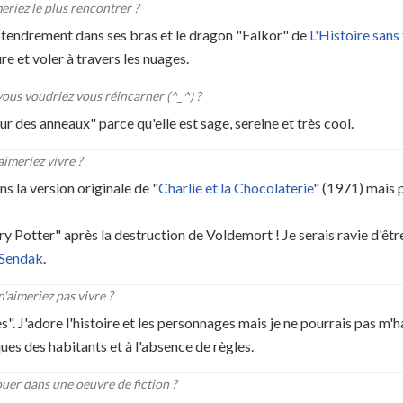
riez le plus rencontrer ?
ait tendrement dans ses bras et le dragon "Falkor" de
L'Histoire sans 
ure et voler à travers les nuages.
ous voudriez vous réincarner (^_^) ?
ur des anneaux" parce qu'elle est sage, sereine et très cool.
imeriez vivre ?
 la version originale de "
Charlie et la Chocolaterie
" (1971) mais p
Potter" après la destruction de Voldemort ! Je serais ravie d'êtr
 Sendak
.
'aimeriez pas vivre ?
s". J'adore l'histoire et les personnages mais je ne pourrais pas m'h
s des habitants et à l'absence de règles.
ouer dans une oeuvre de fiction ?