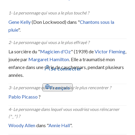
1
-
Le personnage qui vous a le plus touché ?
Gene Kelly
(Don Lockwood) dans "
Chantons sous la
pluie
".
2
-
Le personnage qui vous a le plus effrayé ?
La sorcière du "
Magicien d'Oz
" (1939) de
Victor Fleming
,
jouée par
Margaret Hamilton
. Elle a traumatisé mon
enfance dans une série de cauchemars, pendant plusieurs
Se connecter
années.
Français
3
-
Le personnage que vous aimeriez le plus rencontrer ?
Pablo Picasso
?
4
-
Le personnage dans lequel vous voudriez vous réincarner
(^_^) ?
Woody Allen
dans "
Annie Hall
".