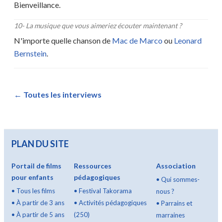
Bienveillance.
10
-
La musique que vous aimeriez écouter maintenant ?
N'importe quelle chanson de
Mac de Marco
ou
Leonard
Bernstein
.
←
Toutes les interviews
PLAN DU SITE
Portail de films
Ressources
Association
pour enfants
pédagogiques
•
Qui sommes-
•
Tous les films
•
Festival Takorama
nous ?
•
À partir de 3 ans
•
Activités pédagogiques
•
Parrains et
•
À partir de 5 ans
(250)
marraines