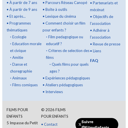
•
À partir de 7 ans
•
Parcours Réseau Canopé
•
Partenariats et
•
À partir de 9 ans
•
Boîte à outils
mécénat
•
Et après...
•
Lexique du cinéma
•
Objectifs de
•
Programmes
•
Comment choisir un film
l'association
thématiques
pour enfants ?
•
Adhérer à
◦
Ecologie
◦
Film pedagogique ou
l'association
◦
Education morale
educatif ?
•
Revue de presse
et civique
◦
Criteres de selection des
•
Liens
◦
Amitie
films
FAQ
◦
Danse et
◦
Quels films pour quels
choregraphie
ages ?
◦
Animaux
•
Expériences pédagogiques
◦
Films comiques
•
Ateliers pédagogiques
•
Interviews
FILMS POUR
©
2026
FILMS
ENFANTS
POUR ENFANTS
Suivre
5 Impasse du Petit
•
Contact
@FilmsEnfants